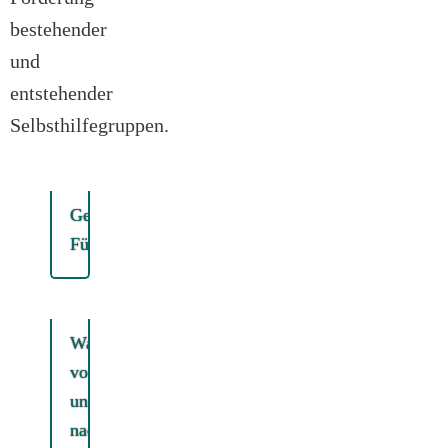
bestehender
und
entstehender
Selbsthilfegruppen.
Gemeinsame
Führung
Wanderung
von
und
nach