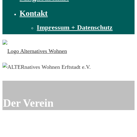
Kontakt
Impressum + Datenschutz
Der Verein
Start
Über
uns
Der